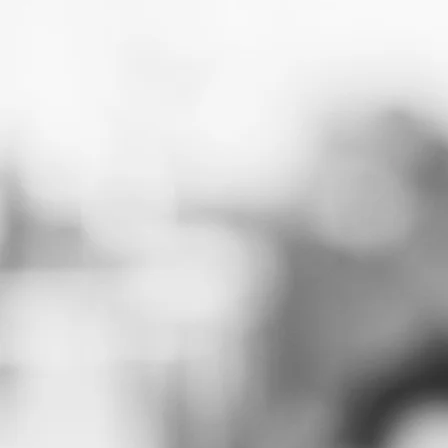
Nome
Email
Telefono
Scegli un'opzione: