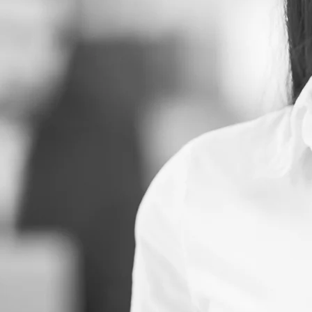
iva ai sensi dell’articolo 13 del Regolamento UE 679/2016
Visualizz
Invia