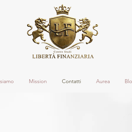
 siamo
Mission
Contatti
Aurea
Bl
S
d
iamo a vostra
isposizio