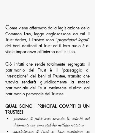
C
ome viene affermato dalla legislazione della 
Common Law, legge anglosassone da cui il 
Trust deriva, i Trustee sono “
proprietari legali
” 
dei beni destinati al Trust ed il loro ruolo è di 
vitale importanza all'interno dell'istituto. 
Ciò infatti che rende totalmente segregato il 
patrimonio del Trust è il "passaggio di 
intestazione" dei beni al Trustee, transito che 
tuttavia renderà giuridicamente la massa 
patrimoniale del Trust totalmente distinta dal 
patrimonio personale del Trustee.
QUALI SONO I PRINCIPALI COMPITI DI UN 
TRUSTEE?
governare il patrimonio secondo la volontà del 
disponente cosi come stabilito nell’atto istitutivo;
amministrare il Trust su base quotidiana, se 