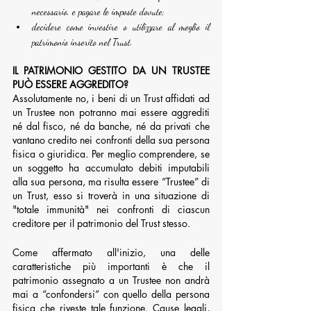
necessario, e pagare le imposte dovute;
decidere come investire o utilizzare al meglio il 
patrimonio inserito nel Trust.
IL PATRIMONIO GESTITO DA UN TRUSTEE 
PUÒ ESSERE AGGREDITO?
Assolutamente no, i beni di un Trust affidati ad 
un Trustee non potranno mai essere aggrediti 
né dal fisco, né da banche, né da privati che 
vantano credito nei confronti della sua persona 
fisica o giuridica. Per meglio comprendere, se 
un soggetto ha accumulato debiti imputabili 
alla sua persona, ma risulta essere “Trustee” di 
un Trust, esso si troverà in una situazione di 
"totale immunità" nei confronti di ciascun 
creditore per il patrimonio del Trust stesso.
Come affermato all'inizio, una delle 
caratteristiche più importanti è che il 
patrimonio assegnato a un Trustee non andrà 
mai a “confondersi” con quello della persona 
fisica che riveste tale funzione. Cause legali, 